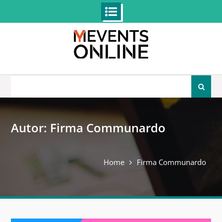
Skip
to
content
Search
for:
Autor:
Firma Communardo
Home
Firma Communardo