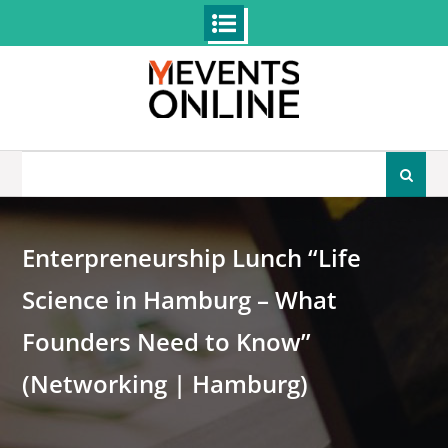
Skip
to
content
Search
for:
Enterpreneurship Lunch “Life
Science in Hamburg – What
Founders Need to Know”
(Networking | Hamburg)