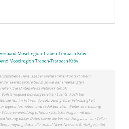
kverband Moselregion Traben-Trarbach Kröv
band Moselregion Traben-Trarbach Kröv
ls angegebene Herausgeber (siehe Firmenkontakt oben)
eber der Eventbeschreibung, sowie der angehängten
terialien. Die United News Network GmbH
Vollständigkeit des dargestellten Events. Auch bei
 sie nur im Fall von Vorsatz oder grober Fahrlässigkeit.
zur Eigeninformation und redaktionellen Weiterverarbeitung
 einer Weiterverwendung urheberrechtliche Fragen mit dem
eicherung dieser Daten sowie die Verwendung auch von Teilen
er Genehmigung durch die United News Network GmbH gestattet