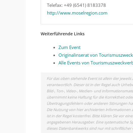
Telefax: +49 (6541) 8183378
http://www.moselregion.com
Weiterführende Links
Zum Event
Originalinserat von Tourismuszwec
Alle Events von Tourismuszweckver
Für das oben stehende Event ist allein der jewei
verantwortlich. Dieser ist in der Regel auch Urh
Bild-, Ton-, Video-, Medien- und Informationsma
übernimmt keine Haftung für die Korrektheit oder 
Übertragungsfehlern oder anderen Störungen haftet
Die Nutzung von hier archivierten Informationen 
ist in der Regel kostenfrei. Bitte klären Sie vor
angegebenen Herausgeber. Eine systematische Sp
dieses Datenbankwerks sind nur mit schriftlich