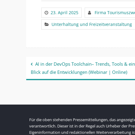
23. April 2025
Firma Tourismuszw
Unterhaltung und Freizeitveranstaltung
Beitragsnavigation
AI in der DevOps Toolchain– Trends, Tools & ein
Blick auf die Entwicklungen (Webinar | Online)
Für die oben stehenden Pressemitteilungen, das angezeigte 
verantwortlich. Dieser ist in der Regel auch Urheber der P
Eigeninformation und redaktionellen Weiterverarbeitung is