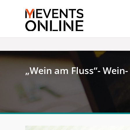
Skip
to
content
„Wein am Fluss“- Wein- 