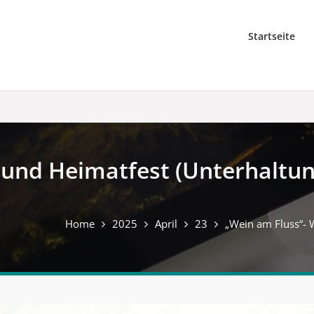
Startseite
und Heimatfest (Unterhaltung 
Home
2025
April
23
„Wein am Fluss“- W