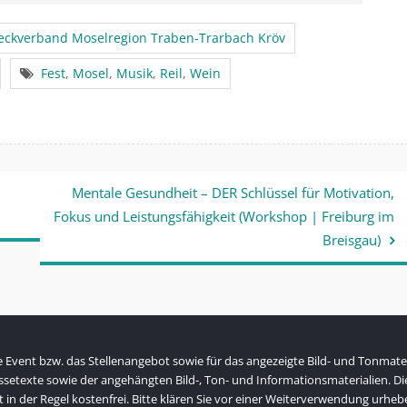
eckverband Moselregion Traben-Trarbach Kröv
Fest
,
Mosel
,
Musik
,
Reil
,
Wein
Mentale Gesundheit – DER Schlüssel für Motivation,
Fokus und Leistungsfähigkeit (Workshop | Freiburg im
Breisgau)
Event bzw. das Stellenangebot sowie für das angezeigte Bild- und Tonmateri
ressetexte sowie der angehängten Bild-, Ton- und Informationsmaterialien. D
t in der Regel kostenfrei. Bitte klären Sie vor einer Weiterverwendung ur