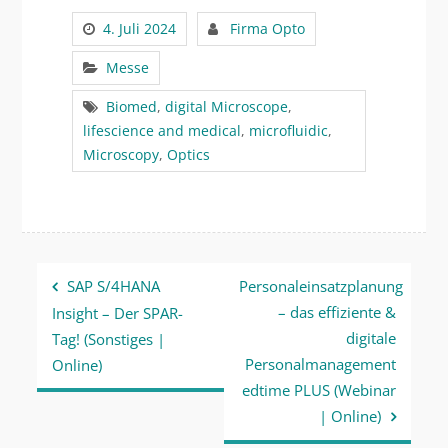
4. Juli 2024
Firma Opto
Messe
Biomed
,
digital Microscope
,
lifescience and medical
,
microfluidic
,
Microscopy
,
Optics
Beitragsnavigation
SAP S/4HANA
Personaleinsatzplanung
– das effiziente &
Insight – Der SPAR-
digitale
Tag! (Sonstiges |
Personalmanagement
Online)
edtime PLUS (Webinar
| Online)