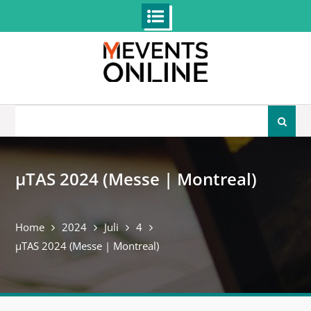
Skip
to
content
Search
for:
µTAS 2024 (Messe | Montreal)
Home
2024
Juli
4
µTAS 2024 (Messe | Montreal)