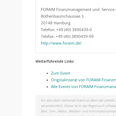
FORAIM Finanzmanagement und -Servic
Rothenbaumchaussee 3
20148 Hamburg
Telefon: +49 (40) 3890439-0
Telefax: +49 (40) 3890439-99
http://www.foraim.de/
Weiterführende Links
Zum Event
Originalinserat von FORAIM Finan
Alle Events von FORAIM Finanzman
Für das oben stehende Event ist allein der jewei
verantwortlich. Dieser ist in der Regel auch Urh
Bild-, Ton-, Video-, Medien- und Informationsma