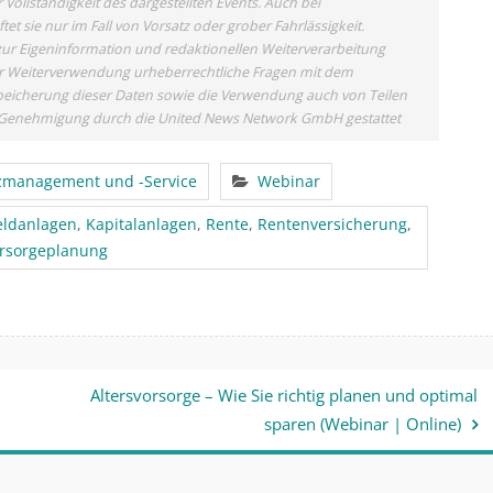
Vollständigkeit des dargestellten Events. Auch bei
 sie nur im Fall von Vorsatz oder grober Fahrlässigkeit.
zur Eigeninformation und redaktionellen Weiterverarbeitung
 einer Weiterverwendung urheberrechtliche Fragen mit dem
eicherung dieser Daten sowie die Verwendung auch von Teilen
er Genehmigung durch die United News Network GmbH gestattet
zmanagement und -Service
Webinar
eldanlagen
,
Kapitalanlagen
,
Rente
,
Rentenversicherung
,
rsorgeplanung
Altersvorsorge – Wie Sie richtig planen und optimal
sparen (Webinar | Online)