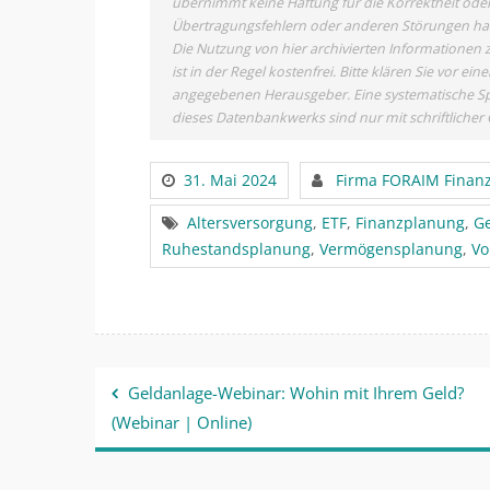
übernimmt keine Haftung für die Korrektheit oder 
Übertragungsfehlern oder anderen Störungen haftet
Die Nutzung von hier archivierten Informationen 
ist in der Regel kostenfrei. Bitte klären Sie vor
angegebenen Herausgeber. Eine systematische Sp
dieses Datenbankwerks sind nur mit schriftlich
31. Mai 2024
Firma FORAIM Finan
Altersversorgung
,
ETF
,
Finanzplanung
,
G
Ruhestandsplanung
,
Vermögensplanung
,
Vo
Beitragsnavigation
Geldanlage-Webinar: Wohin mit Ihrem Geld?
(Webinar | Online)