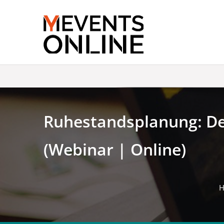
Skip
to
content
Ruhestandsplanung: Den
(Webinar | Online)