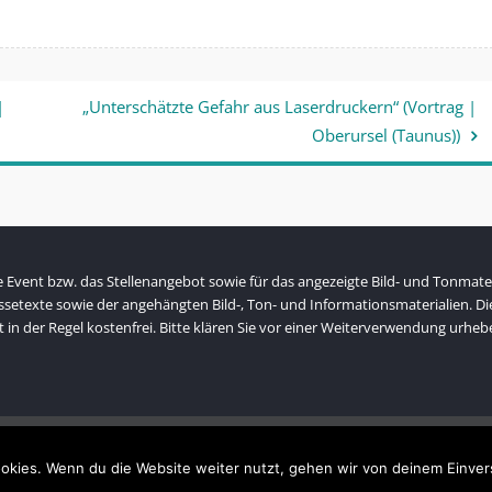
|
„Unterschätzte Gefahr aus Laserdruckern“ (Vortrag |
Oberursel (Taunus))
Event bzw. das Stellenangebot sowie für das angezeigte Bild- und Tonmateri
ressetexte sowie der angehängten Bild-, Ton- und Informationsmaterialien. D
t in der Regel kostenfrei. Bitte klären Sie vor einer Weiterverwendung ur
Copyright © All rights reserved.
okies. Wenn du die Website weiter nutzt, gehen wir von deinem Einver
Powered by WordPress
|
Company Elite by
Axle Themes