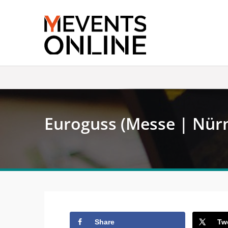
Skip
to
content
Euroguss (Messe | Nür
Share
Tw