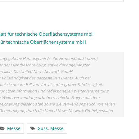
haft für technische Oberflächensysteme mbH
 für technische Oberflächensysteme mbH
ls angegebene Herausgeber (siehe Firmenkontakt oben)
eber der Eventbeschreibung, sowie der angehängten
terialien. Die United News Network GmbH
Vollständigkeit des dargestellten Events. Auch bei
 sie nur im Fall von Vorsatz oder grober Fahrlässigkeit.
zur Eigeninformation und redaktionellen Weiterverarbeitung
 einer Weiterverwendung urheberrechtliche Fragen mit dem
eicherung dieser Daten sowie die Verwendung auch von Teilen
er Genehmigung durch die United News Network GmbH gestattet
Messe
Guss
,
Messe