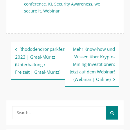
conference
,
KI
,
Security Awareness
,
we
secure it
,
Webinar
Beitragsnavigation
Rhododendronparkfest
Mehr Know-how und
Wissen über Krypto-
2023 | Graal-Müritz
Mining-Investitionen:
(Unterhaltung /
Jetzt auf dem Webinar!
Freizeit | Graal-Müritz)
(Webinar | Online)
Search
for: