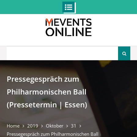
Skip
to
content
Search
for:
Pressegespräch zum
Philharmonischen Ball
(Pressetermin | Essen)
Home
2019
Oktober
31
Pressegespräch zum Philharmonischen Ball