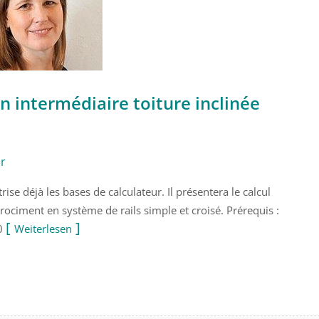
n intermédiaire toiture inclinée
ar
ise déjà les bases de calculateur. Il présentera le calcul
brociment en système de rails simple et croisé. Prérequis :
.0
Weiterlesen