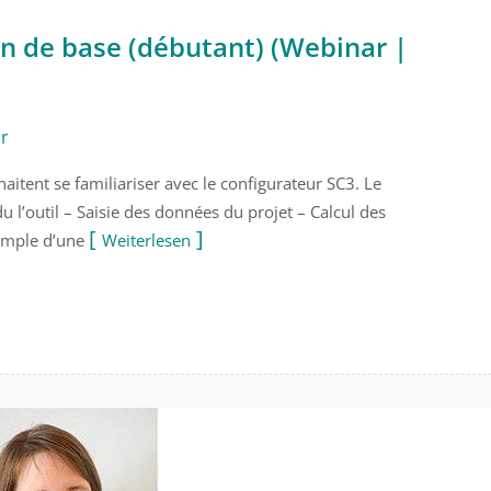
on de base (débutant) (Webinar |
ar
aitent se familiariser avec le configurateur SC3. Le
 l’outil – Saisie des données du projet – Calcul des
xemple d’une
Weiterlesen